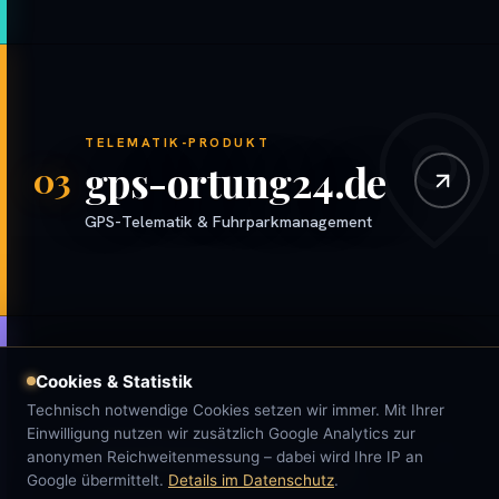
TELEMATIK-PRODUKT
gps-ortung24.de
03
GPS-Telematik & Fuhrparkmanagement
Cookies & Statistik
Technisch notwendige Cookies setzen wir immer. Mit Ihrer
SOFTWARE & WEBENTWICKLUNG
Einwilligung nutzen wir zusätzlich Google Analytics zur
Websites & IoT
04
anonymen Reichweitenmessung – dabei wird Ihre IP an
Google übermittelt.
Details im Datenschutz
.
Eigene Software, Web- & EDV-Lösungen